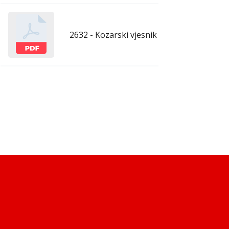
2632 - Kozarski vjesnik - 13.3.2026.
mar