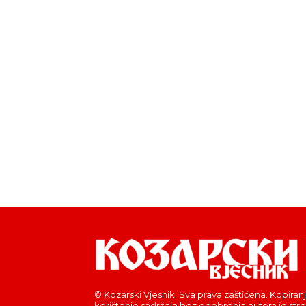
© Kozarski Vjesnik. Sva prava zaštićena. Kopiranj
korištenje sadržaja bez odobrenja autora je str