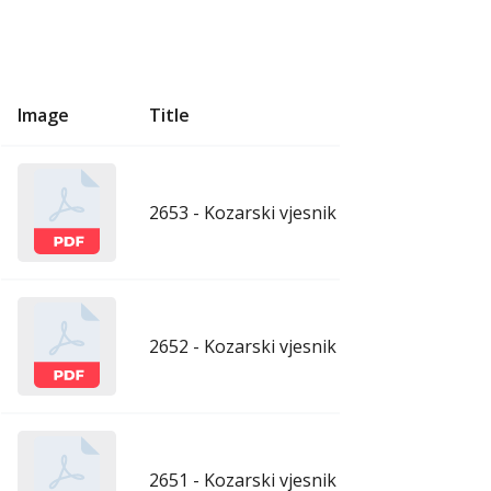
Image
Title
U
2653 - Kozarski vjesnik - 7.8.2026.
aug
2652 - Kozarski vjesnik - 31.7.2026.
ju
2651 - Kozarski vjesnik - 24.7.2026.
ju