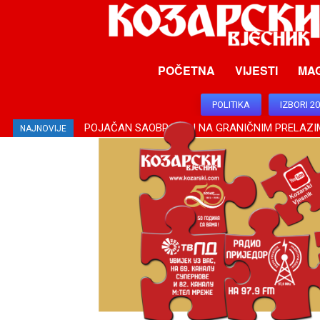
POČETNA
VIJESTI
MA
POLITIKA
IZBORI 2
POJAČAN SAOBRAĆAJ NA GRANIČNIM PRELAZI
NAJNOVIJE