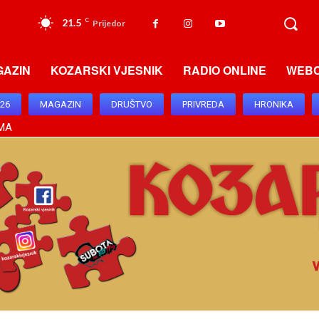
21.5
C
Prijedor
GAZIN
KOZARSKI VJESNIK
RADIO ONLINE
WEB
026
MAGAZIN
DRUŠTVO
PRIVREDA
HRONIKA
MA