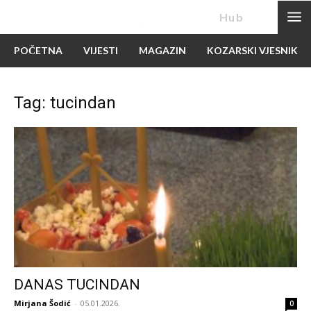
News
Hub
POČETNA
VIJESTI
MAGAZIN
KOZARSKI VJESNIK
Tag: tucindan
DANAS TUCINDAN
Mirjana Šodić
-
05.01.2026.
0