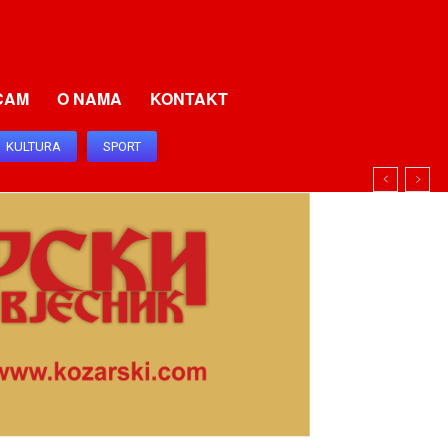
CAM
O NAMA
KONTAKT
KULTURA
SPORT
I I SRBIJU I SRPSKU