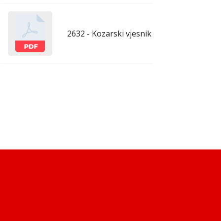
2632 - Kozarski vjesnik - 13.3.2026.
mar