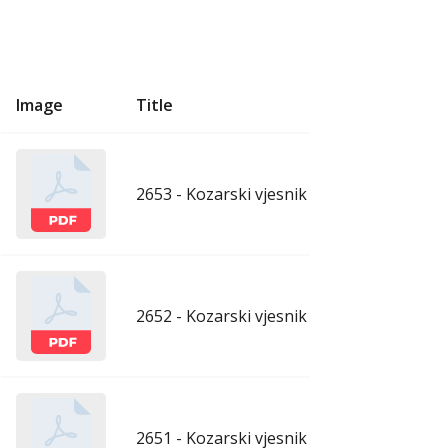
Image
Title
U
2653 - Kozarski vjesnik - 7.8.2026.
aug
2652 - Kozarski vjesnik - 31.7.2026.
ju
2651 - Kozarski vjesnik - 24.7.2026.
ju