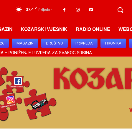
37.4
C
Prijedor
GAZIN
KOZARSKI VJESNIK
RADIO ONLINE
WEB
026
MAGAZIN
DRUŠTVO
PRIVREDA
HRONIKA
A – PONIŽENJE I UVREDA ZA SVAKOG SRBINA
SUŠTINSKOG ZNAČAJA, BRATSKI ODNOSI DODIKA I VUČIĆA OSNAŽIL