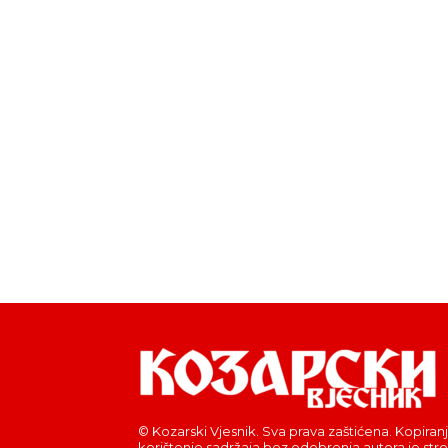
© Kozarski Vjesnik. Sva prava zaštićena. Kopiranj
korištenje sadržaja bez odobrenja autora je str