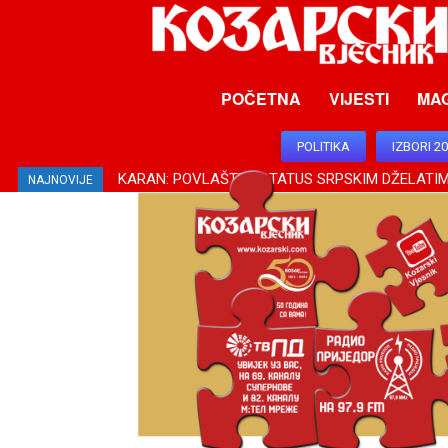
POČETNA
VIJESTI
MA
POLITIKA
IZBORI 2
KARAN: POVLAŠTEN STATUS SRPSKIM DŽELATIM
KOVAČEVIĆ: PODRŠKA SRBIJE ZA SRPSKU OD 
NAJNOVIJE