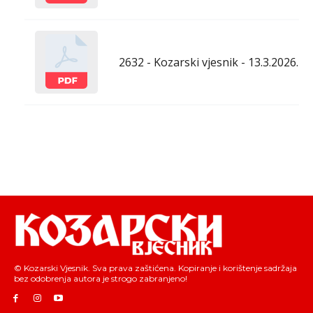
2632 - Kozarski vjesnik - 13.3.2026.
© Kozarski Vjesnik. Sva prava zaštićena. Kopiranje i korištenje sadržaja
bez odobrenja autora je strogo zabranjeno!