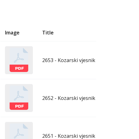
Image
Title
U
2653 - Kozarski vjesnik - 7.8.2026.
aug
2652 - Kozarski vjesnik - 31.7.2026.
ju
2651 - Kozarski vjesnik - 24.7.2026.
ju