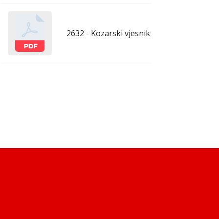
2632 - Kozarski vjesnik - 13.3.2026.
mar