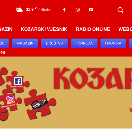
33.9
C
Prijedor
GAZIN
KOZARSKI VJESNIK
RADIO ONLINE
WEB
026
MAGAZIN
DRUŠTVO
PRIVREDA
HRONIKA
ENI
 I DODJELI BESPLATNIH PLACEVA