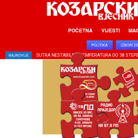
POČETNA
VIJESTI
MA
POLITIKA
IZBORI 2
SUTRA NESTABILNO, TEMPERATURA DO 38 STEP
ODLUČENO O REBALANSU BUDŽETA, RIBNJAKU
NAJNOVIJE