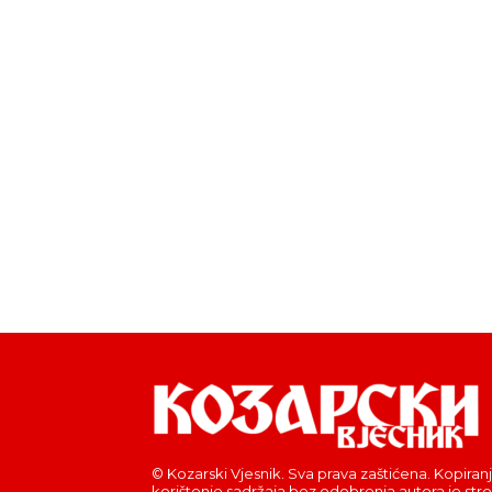
© Kozarski Vjesnik. Sva prava zaštićena. Kopiranj
korištenje sadržaja bez odobrenja autora je str