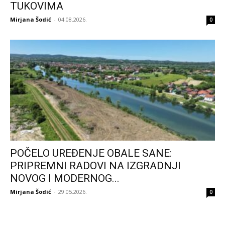
TUKOVIMA
Mirjana Šodić
-
04.08.2026.
0
POČELO UREĐENJE OBALE SANE:
PRIPREMNI RADOVI NA IZGRADNJI
NOVOG I MODERNOG...
Mirjana Šodić
-
29.05.2026.
0