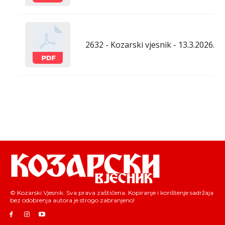
2632 - Kozarski vjesnik - 13.3.2026.
© Kozarski Vjesnik. Sva prava zaštićena. Kopiranje i korištenje sadržaja
bez odobrenja autora je strogo zabranjeno!