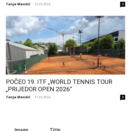
Tanja Mandić
-
12.05.2026.
0
POČEO 19. ITF „WORLD TENNIS TOUR
„PRIJEDOR OPEN 2026“
Tanja Mandić
-
11.05.2026.
0
Image
Title