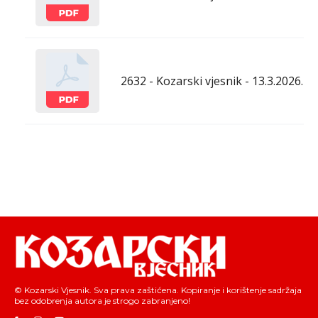
2632 - Kozarski vjesnik - 13.3.2026.
© Kozarski Vjesnik. Sva prava zaštićena. Kopiranje i korištenje sadržaja
bez odobrenja autora je strogo zabranjeno!