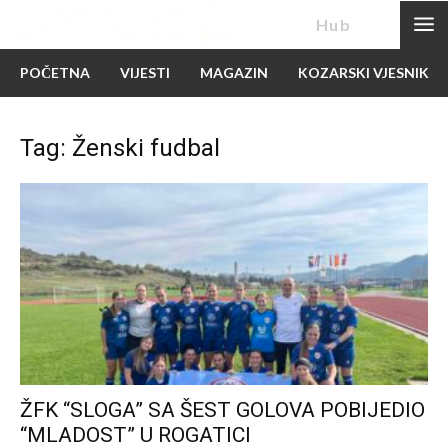
News
Hub
POČETNA
VIJESTI
MAGAZIN
KOZARSKI VJESNIK
Tag: Ženski fudbal
ŽFK “SLOGA” SA ŠEST GOLOVA POBIJEDIO
“MLADOST” U ROGATICI