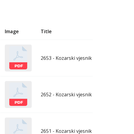
Image
Title
U
2653 - Kozarski vjesnik - 7.8.2026.
aug
2652 - Kozarski vjesnik - 31.7.2026.
ju
2651 - Kozarski vjesnik - 24.7.2026.
ju