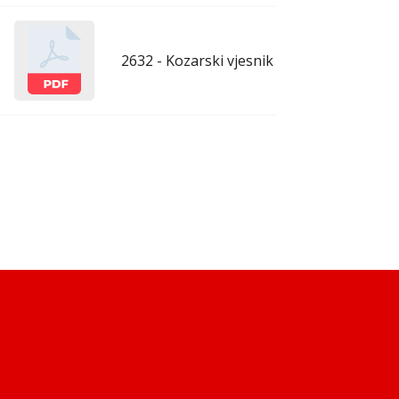
2632 - Kozarski vjesnik - 13.3.2026.
mar