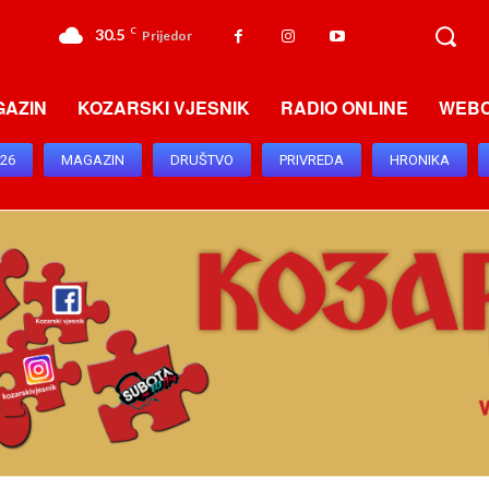
30.5
C
Prijedor
GAZIN
KOZARSKI VJESNIK
RADIO ONLINE
WEB
026
MAGAZIN
DRUŠTVO
PRIVREDA
HRONIKA