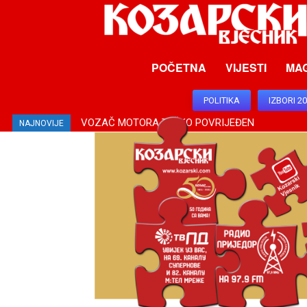
POČETNA
VIJESTI
MA
POLITIKA
IZBORI 2
VOZAČ MOTORA TEŠKO POVRIJEĐEN
NAJNOVIJE