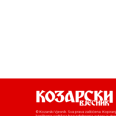
© Kozarski Vjesnik. Sva prava zaštićena. Kopiranj
korištenje sadržaja bez odobrenja autora je str