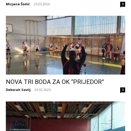
Mirjana Šodić
-
25.05.2026.
0
NOVA TRI BODA ZA OK “PRIJEDOR”
Deborah Sovilj
-
03.02.2025.
0