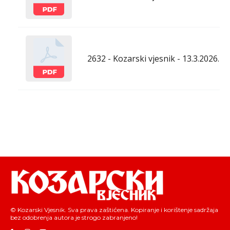
2632 - Kozarski vjesnik - 13.3.2026.
© Kozarski Vjesnik. Sva prava zaštićena. Kopiranje i korištenje sadržaja
bez odobrenja autora je strogo zabranjeno!