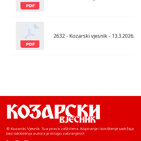
2632 - Kozarski vjesnik - 13.3.2026.
© Kozarski Vjesnik. Sva prava zaštićena. Kopiranje i korištenje sadržaja
bez odobrenja autora je strogo zabranjeno!