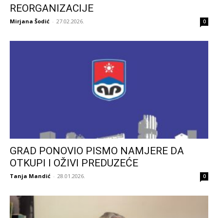
REORGANIZACIJE
Mirjana Šodić
-
27.02.2026.
0
GRAD PONOVIO PISMO NAMJERE DA
OTKUPI I OŽIVI PREDUZEĆE
Tanja Mandić
-
28.01.2026.
0