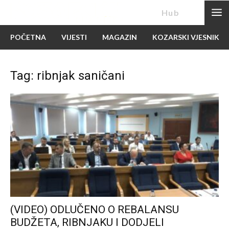
News
Hub
POČETNA
VIJESTI
MAGAZIN
KOZARSKI VJESNIK
Tag: ribnjak saničani
(VIDEO) ODLUČENO O REBALANSU
BUDŽETA, RIBNJAKU I DODJELI