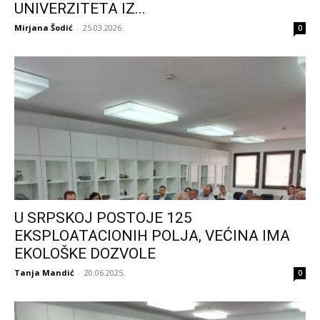
UNIVERZITETA IZ...
Mirjana Šodić
-
25.03.2026.
0
U SRPSKOJ POSTOJE 125
EKSPLOATACIONIH POLJA, VEĆINA IMA
EKOLOŠKE DOZVOLE
Tanja Mandić
-
20.06.2025.
0